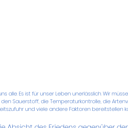
s alle. Es ist für unser Leben unerlässlich. Wir müss
den Sauerstoff, die Temperaturkontrolle, die Artenvie
gkeitszufuhr und viele andere Faktoren bereitstellen k
die Absicht des Friedens gegenüber de