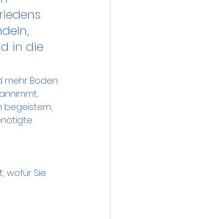
riedens 
deln, 
d in die 
d mehr Boden 
 annimmt, 
n begeistern, 
enötigte 
, wofür Sie 