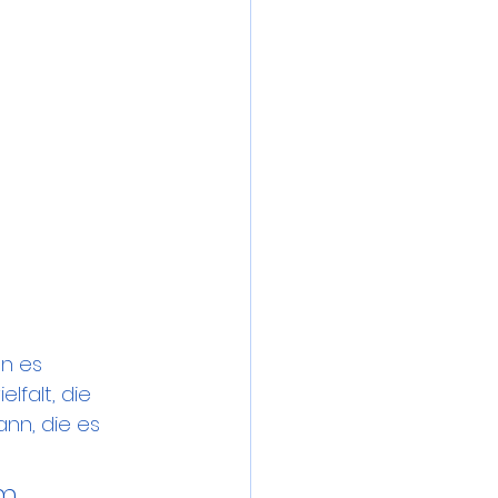
en es 
lfalt, die 
ann, die es 
m 