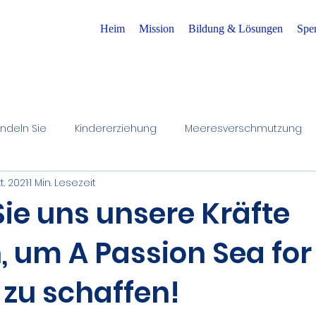
Heim
Mission
Bildung & Lösungen
Spe
ndeln Sie
Kindererziehung
Meeresverschmutzung
kt. 2021
1 Min. Lesezeit
erfiltration zu Hause
Erhaltung des Wasserkreislaufs
ie uns unsere Kräfte
, um A Passion Sea for
Kinderbewusstsein
zu schaffen!