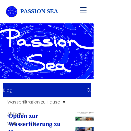
PASSION SEA
Blog
Wasserfiltration zu Hause
All Posts
Option zur
Wasserfilterung zu
Weltbewegung