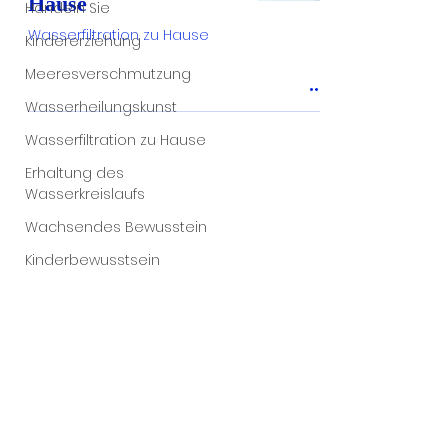
Hause
Handeln Sie
Wasserfiltration zu Hause
Kindererziehung
Meeresverschmutzung
Wasserheilungskunst
Wasserfiltration zu Hause
Erhaltung des
Wasserkreislaufs
Wachsendes Bewusstein
Kinderbewusstsein