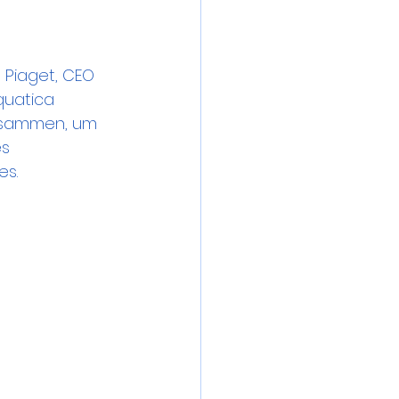
 Piaget, CEO 
uatica 
usammen, um 
s 
es.