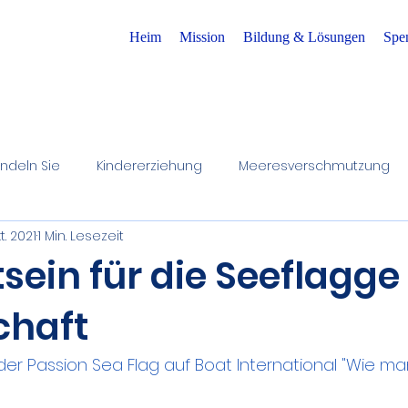
Heim
Mission
Bildung & Lösungen
Spe
ndeln Sie
Kindererziehung
Meeresverschmutzung
kt. 2021
1 Min. Lesezeit
erfiltration zu Hause
Erhaltung des Wasserkreislaufs
ein für die Seeflagge
chaft
Kinderbewusstsein
der Passion Sea Flag auf Boat International "Wie ma