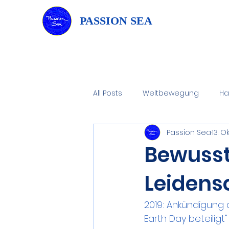
PASSION SEA
All Posts
Weltbewegung
Ha
Passion Sea
13. O
Wasserheilungskunst
Wass
Bewussts
Leidens
Wachsendes Bewusstein
2019: Ankündigung 
Earth Day beteiligt"